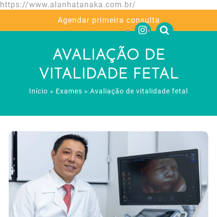
https://www.alanhatanaka.com.br/
Agendar primeira consulta
AVALIAÇÃO DE
VITALIDADE FETAL
Início
»
Exames
»
Avaliação de vitalidade fetal