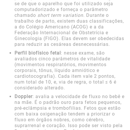
se de que o aparelho que foi utilizado seja
computadorizado e forneça o parâmetro
chamado
short term variation
. Durante o
trabalho de parto, existem duas classificações,
a do Colégio Americano (ACOG) e a da
Federação Internacional de Obstetrícia e
Ginecologia (FIGO). Elas devem ser obedecidas
para reduzir as cesáreas desnecessárias.
Perfil biofísico fetal
: nesse exame, são
avaliados cinco parâmetros de vitalidade
(movimentos respiratórios, movimentos
corporais, tônus, líquido amniótico e
cardiotocografia). Cada item vale 2 pontos,
num total de 10, e, via de regra, o total ≤ 6 é
considerado alterado.
Doppler
: avalia a velocidade de fluxo no bebê e
na mãe. É o padrão ouro para fetos pequenos,
pré-eclâmpsia e trombofilias. Fetos que estão
com baixa oxigenação tendem a priorizar o
fluxo em órgãos nobres, como cérebro,
suprarrenal e coração. Isso pode ser visto pela