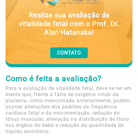
Realize sua avaliação de
vitalidade fetal com o Prof. Dr.
Alan Hatanaka!
CONTATO
Como é feita a avaliação?
Para a avaliação de vitalidade fetal, deve-se ter em
mente que, frente à falta de oxigênio vindo da
placenta, como mencionado anteriormente, podem
ocorrer alterações dos padrões da frequência
cardíaca fetal e da movimentação, redução do
tônus muscular, alteração na distribuição de fluxo
nos órgãos do bebê e redução da quantidade de
líquido amniótico.