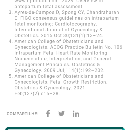
www.uptodate.com. 2023. Overview of
antepartum fetal assessment.
Ayres‐de‐Campos D, Spong CY, Chandraharan
E. FIGO consensus guidelines on intrapartum
fetal monitoring: Cardiotocography.
International Journal of Gynecology &
Obstetrics. 2015 Oct 30;131(1):13–24.
American College of Obstetricians and
Gynecologists. ACOG Practice Bulletin No. 106:
Intrapartum Fetal Heart Rate Monitoring:
Nomenclature, Interpretation, and General
Management Principles. Obstetrics &
Gynecology. 2009 Jul;114(1):192–202.
American College of Obstetricians and
Gynecologists. Fetal Growth Restriction.
Obstetrics & Gynecology. 2021
Feb;137(2):e16–28.
COMPARTILHE: