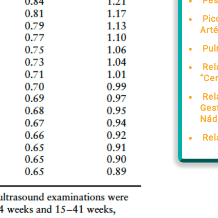
Pes
Pic
Arté
Pu
Rel
“Cer
Rel
Ges
Nád
Rel