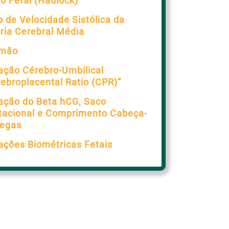
o Fetal (Hadlock)
o de Velocidade Sistólica da
ria Cerebral Média
lmão
ação Cérebro-Umbilical
ebroplacental Ratio (CPR)”
ação do Beta hCG, Saco
tacional e Comprimento Cabeça-
egas
ações Biométricas Fetais