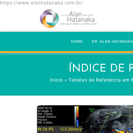
https://www.alanhatanaka.com.br/
HOME
DR. ALAN HATANAK
ÍNDICE DE 
Início
»
Tabelas de Referência em 