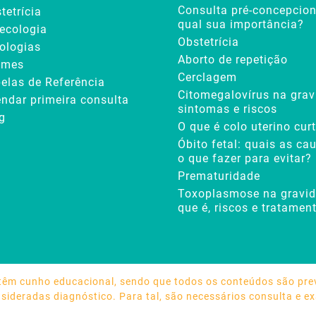
Consulta pré-concepcion
tetrícia
qual sua importância?
ecologia
Obstetrícia
ologias
Aborto de repetição
ames
Cerclagem
elas de Referência
Citomegalovírus na grav
ndar primeira consulta
sintomas e riscos
g
O que é colo uterino cur
Óbito fetal: quais as ca
o que fazer para evitar?
Prematuridade
Toxoplasmose na gravid
que é, riscos e tratamen
 têm cunho educacional, sendo que todos os conteúdos são prev
ideradas diagnóstico. Para tal, são necessários consulta e e