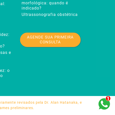
morfológica: quando é
al:
indicado?
Ultrassonografia obstétrica
idez:
AGENDE SUA PRIMEIRA
CONSULTA
to?
usas e
ez: o
to
iamente revisados pela Dr. Alan Hatanaka, e
xames preliminares.