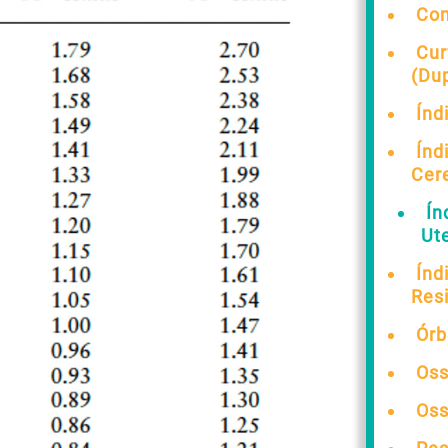
Co
Cur
(Dup
Índ
Índ
Cer
Ín
Ut
Índ
Resi
Órb
Oss
Oss