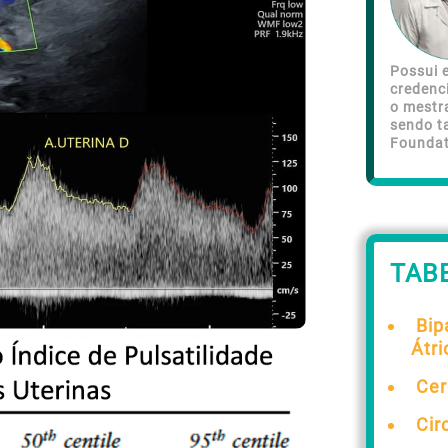
Possui e
credenc
o mestr
sendo t
Foundat
TAB
Bip
Átri
Cer
Cir