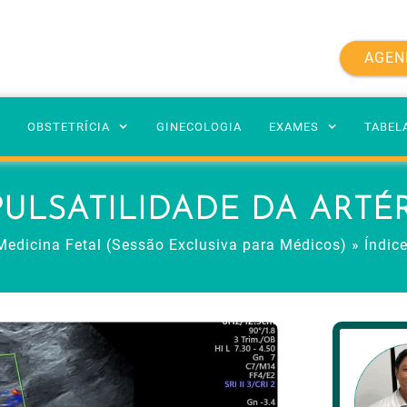
AGEN
A
OBSTETRÍCIA
GINECOLOGIA
EXAMES
TABEL
PULSATILIDADE DA ARTÉ
Medicina Fetal (Sessão Exclusiva para Médicos)
»
Índice