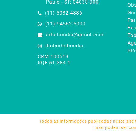
Paulo - SP, 04038-000
Obs
Gin
(11) 5082-4886
Pat
(11) 94562-5000
Ex
arhatanaka@gmail.com
Tab
Age
dralanhatanaka
Blo
CRM 100513
RQE 51.384-1
Todas as informações publicadas neste site
não podem ser cons