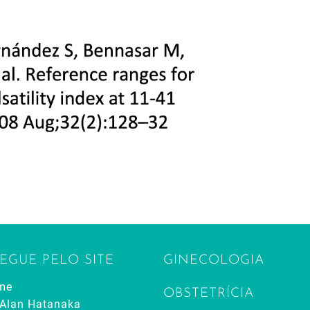
EGUE PELO SITE
GINECOLOGIA
me
OBSTETRÍCIA
 Alan Hatanaka