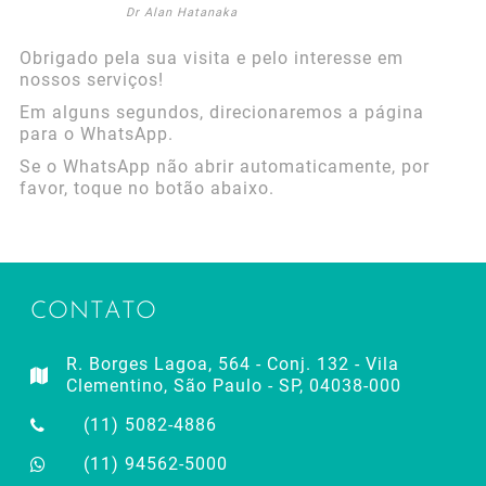
Dr Alan Hatanaka
Obrigado pela sua visita e pelo interesse em
nossos serviços!
Em alguns segundos, direcionaremos a página
para o WhatsApp.
Se o WhatsApp não abrir automaticamente, por
favor, toque no botão abaixo.
CONTATO
R. Borges Lagoa, 564 - Conj. 132 - Vila
Clementino, São Paulo - SP, 04038-000
(11) 5082-4886
(11) 94562-5000