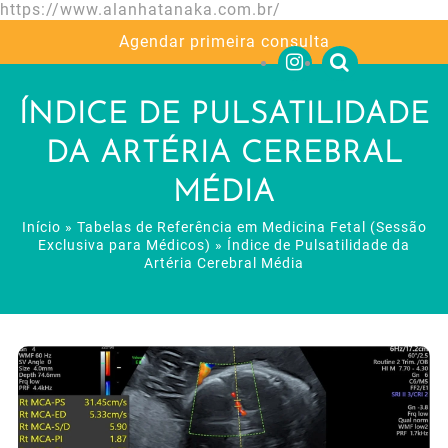
https://www.alanhatanaka.com.br/
Agendar primeira consulta
ÍNDICE DE PULSATILIDADE
DA ARTÉRIA CEREBRAL
MÉDIA
Início
»
Tabelas de Referência em Medicina Fetal (Sessão
Exclusiva para Médicos)
»
Índice de Pulsatilidade da
Artéria Cerebral Média