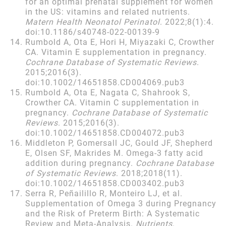
for an optimal prenatal supplement for women
in the US: vitamins and related nutrients.
Matern Health Neonatol Perinatol
. 2022;8(1):4.
doi:10.1186/s40748-022-00139-9
Rumbold A, Ota E, Hori H, Miyazaki C, Crowther
CA. Vitamin E supplementation in pregnancy.
Cochrane Database of Systematic Reviews
.
2015;2016(3).
doi:10.1002/14651858.CD004069.pub3
Rumbold A, Ota E, Nagata C, Shahrook S,
Crowther CA. Vitamin C supplementation in
pregnancy.
Cochrane Database of Systematic
Reviews
. 2015;2016(3).
doi:10.1002/14651858.CD004072.pub3
Middleton P, Gomersall JC, Gould JF, Shepherd
E, Olsen SF, Makrides M. Omega-3 fatty acid
addition during pregnancy.
Cochrane Database
of Systematic Reviews
. 2018;2018(11).
doi:10.1002/14651858.CD003402.pub3
Serra R, Peñailillo R, Monteiro LJ, et al.
Supplementation of Omega 3 during Pregnancy
and the Risk of Preterm Birth: A Systematic
Review and Meta-Analysis.
Nutrients
.