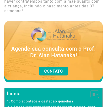
haver contratempos tanto com a mãe quanto com
a criança, incluindo o nascimento antes das 37
1
semanas
.
Agende sua consulta com o Prof.
Dr. Alan Hatanaka!
CONTATO
Índice
Como acontece a gestação gemelar?