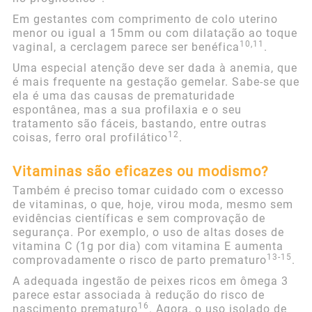
Em gestantes com comprimento de colo uterino
menor ou igual a 15mm ou com dilatação ao toque
10,11
vaginal, a cerclagem parece ser benéfica
.
Uma especial atenção deve ser dada à anemia, que
é mais frequente na gestação gemelar. Sabe-se que
ela é uma das causas de prematuridade
espontânea, mas a sua profilaxia e o seu
tratamento são fáceis, bastando, entre outras
12
coisas, ferro oral profilático
.
Vitaminas são eficazes ou modismo?
Também é preciso tomar cuidado com o excesso
de vitaminas, o que, hoje, virou moda, mesmo sem
evidências científicas e sem comprovação de
segurança. Por exemplo, o uso de altas doses de
vitamina C (1g por dia) com vitamina E aumenta
13-15
comprovadamente o risco de parto prematuro
.
A adequada ingestão de peixes ricos em ômega 3
parece estar associada à redução do risco de
16
nascimento prematuro
. Agora, o uso isolado de