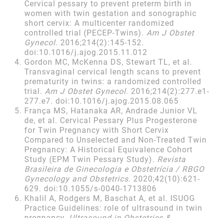
Cervical pessary to prevent preterm birth in
women with twin gestation and sonographic
short cervix: A multicenter randomized
controlled trial (PECEP-Twins).
Am J Obstet
Gynecol
. 2016;214(2):145-152.
doi:10.1016/j.ajog.2015.11.012
Gordon MC, McKenna DS, Stewart TL, et al.
Transvaginal cervical length scans to prevent
prematurity in twins: a randomized controlled
trial.
Am J Obstet Gynecol
. 2016;214(2):277.e1-
277.e7. doi:10.1016/j.ajog.2015.08.065
França MS, Hatanaka AR, Andrade Junior VL
de, et al. Cervical Pessary Plus Progesterone
for Twin Pregnancy with Short Cervix
Compared to Unselected and Non-Treated Twin
Pregnancy: A Historical Equivalence Cohort
Study (EPM Twin Pessary Study).
Revista
Brasileira de Ginecologia e Obstetrícia / RBGO
Gynecology and Obstetrics
. 2020;42(10):621-
629. doi:10.1055/s-0040-1713806
Khalil A, Rodgers M, Baschat A, et al. ISUOG
Practice Guidelines: role of ultrasound in twin
pregnancy.
Ultrasound in Obstetrics &