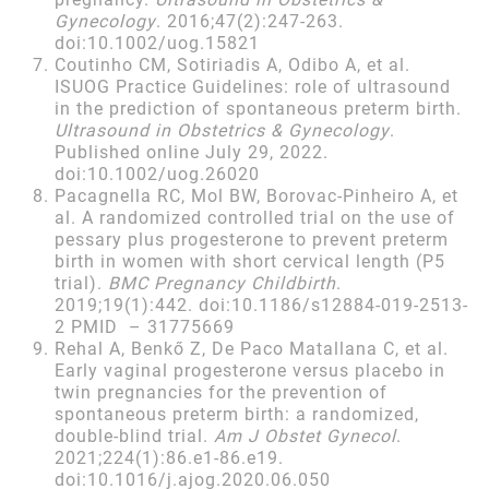
Gynecology
. 2016;47(2):247-263.
doi:10.1002/uog.15821
Coutinho CM, Sotiriadis A, Odibo A, et al.
ISUOG Practice Guidelines: role of ultrasound
in the prediction of spontaneous preterm birth.
Ultrasound in Obstetrics & Gynecology
.
Published online July 29, 2022.
doi:10.1002/uog.26020
Pacagnella RC, Mol BW, Borovac-Pinheiro A, et
al. A randomized controlled trial on the use of
pessary plus progesterone to prevent preterm
birth in women with short cervical length (P5
trial).
BMC Pregnancy Childbirth
.
2019;19(1):442. doi:10.1186/s12884-019-2513-
2 PMID – 31775669
Rehal A, Benkő Z, De Paco Matallana C, et al.
Early vaginal progesterone versus placebo in
twin pregnancies for the prevention of
spontaneous preterm birth: a randomized,
double-blind trial.
Am J Obstet Gynecol
.
2021;224(1):86.e1-86.e19.
doi:10.1016/j.ajog.2020.06.050