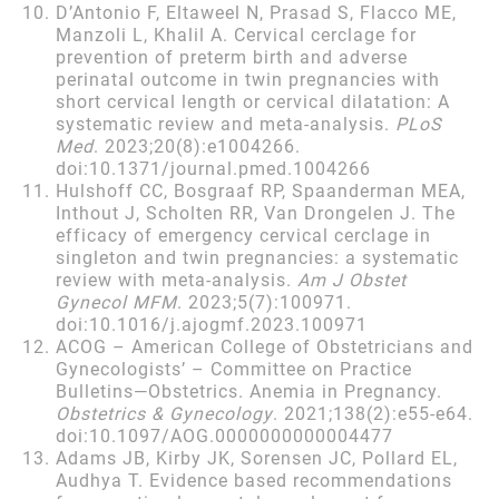
D’Antonio F, Eltaweel N, Prasad S, Flacco ME,
Manzoli L, Khalil A. Cervical cerclage for
prevention of preterm birth and adverse
perinatal outcome in twin pregnancies with
short cervical length or cervical dilatation: A
systematic review and meta-analysis.
PLoS
Med
. 2023;20(8):e1004266.
doi:10.1371/journal.pmed.1004266
Hulshoff CC, Bosgraaf RP, Spaanderman MEA,
Inthout J, Scholten RR, Van Drongelen J. The
efficacy of emergency cervical cerclage in
singleton and twin pregnancies: a systematic
review with meta-analysis.
Am J Obstet
Gynecol MFM
. 2023;5(7):100971.
doi:10.1016/j.ajogmf.2023.100971
ACOG – American College of Obstetricians and
Gynecologists’ – Committee on Practice
Bulletins—Obstetrics. Anemia in Pregnancy.
Obstetrics & Gynecology
. 2021;138(2):e55-e64.
doi:10.1097/AOG.0000000000004477
Adams JB, Kirby JK, Sorensen JC, Pollard EL,
Audhya T. Evidence based recommendations