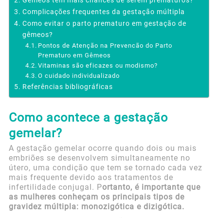
Gêmeos têm mais chances de serem prematuros?
Complicações frequentes da gestação múltipla
Como evitar o parto prematuro em gestação de
gêmeos?
Pontos de Atenção na Prevencão do Parto
Prematuro em Gêmeos
Vitaminas são eficazes ou modismo?
O cuidado individualizado
Referências bibliográficas
Como acontece a gestação
gemelar?
A gestação gemelar ocorre quando dois ou mais
embriões se desenvolvem simultaneamente no
útero, uma condição que tem se tornado cada vez
mais frequente devido aos tratamentos de
infertilidade conjugal. P
ortanto, é importante que
as mulheres conheçam os principais tipos de
gravidez múltipla: monozigótica e dizigótica.