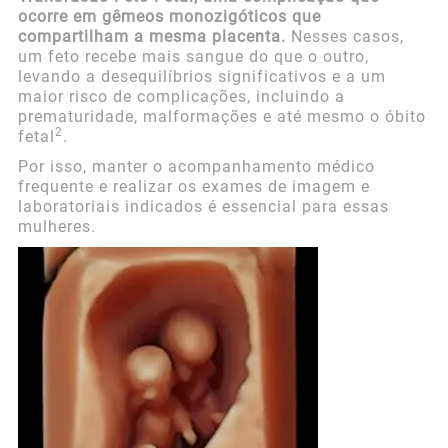
ocorre em gêmeos monozigóticos que
compartilham a mesma placenta.
Nesses casos,
um feto recebe mais sangue do que o outro,
levando a desequilíbrios significativos e a um
maior risco de complicações, incluindo a
prematuridade, malformações e até mesmo o óbito
2
fetal
.
Por isso, manter o acompanhamento médico
frequente e realizar os exames de imagem e
laboratoriais indicados é essencial para essas
mulheres.