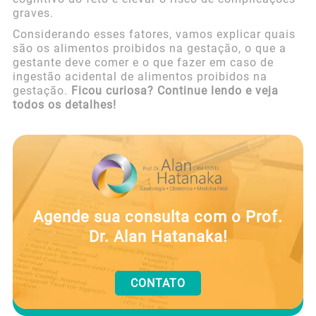
graves.
Considerando esses fatores, vamos explicar quais
são os alimentos proibidos na gestação, o que a
gestante deve comer e o que fazer em caso de
ingestão acidental de alimentos proibidos na
gestação.
Ficou curiosa? Continue lendo e veja
todos os detalhes!
Agende sua consulta com o Prof.
Dr. Alan Hatanaka!
CONTATO