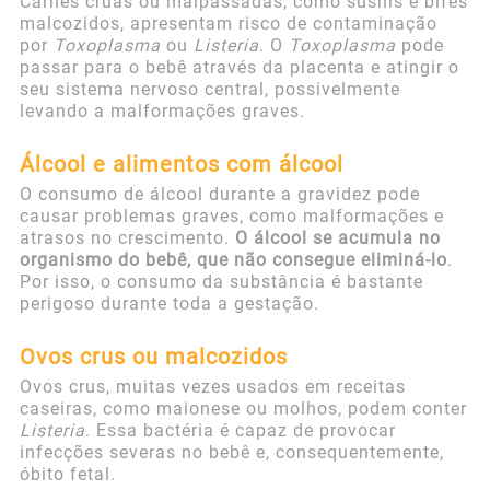
Carnes cruas ou malpassadas, como sushis e bifes
malcozidos, apresentam risco de contaminação
por
Toxoplasma
ou
Listeria
. O
Toxoplasma
pode
passar para o bebê através da placenta e atingir o
seu sistema nervoso central, possivelmente
levando a malformações graves.
Álcool e alimentos com álcool
O consumo de álcool durante a gravidez pode
causar problemas graves, como malformações e
atrasos no crescimento.
O álcool se acumula no
organismo do bebê, que não consegue eliminá-lo
.
Por isso, o consumo da substância é bastante
perigoso durante toda a gestação.
Ovos crus ou malcozidos
Ovos crus, muitas vezes usados em receitas
caseiras, como maionese ou molhos, podem conter
Listeria
. Essa bactéria é capaz de provocar
infecções severas no bebê e, consequentemente,
óbito fetal.