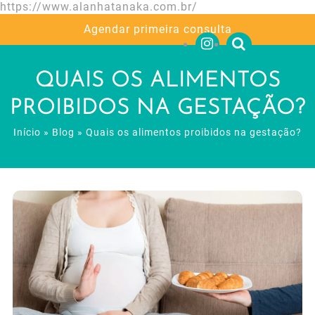
https://www.alanhatanaka.com.br/
Agendar primeira consulta
QUAIS OS ALIMENTOS
PROIBIDOS NA GESTAÇÃO?
Início
»
Blog
»
Quais os alimentos proibidos na gestação?