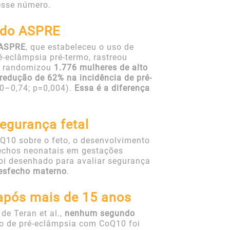
esse número.
udo ASPRE
ASPRE
, que estabeleceu o uso de
-eclâmpsia pré-termo, rastreou
 e randomizou
1.776 mulheres de alto
redução de 62% na incidência de pré-
20–0,74; p=0,004).
Essa é a diferença
egurança fetal
Q10 sobre o feto, o desenvolvimento
fechos neonatais em gestações
foi desenhado para avaliar segurança
esfecho materno
.
 após mais de 15 anos
de Teran et al.,
nenhum segundo
o de pré-eclâmpsia com CoQ10 foi