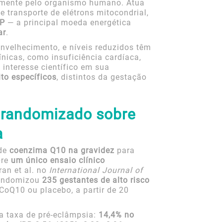
almente pelo organismo humano. Atua
 transporte de elétrons mitocondrial,
P
— a principal moeda energética
ar
.
velhecimento, e níveis reduzidos têm
ínicas, como insuficiência cardíaca,
o interesse científico em sua
to específicos
, distintos da gestação
o randomizado sobre
a
 de
coenzima Q10 na gravidez
para
bre
um único ensaio clínico
ran et al. no
International Journal of
randomizou
235 gestantes de alto risco
CoQ10 ou placebo, a partir de 20
a taxa de pré-eclâmpsia:
14,4% no