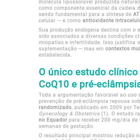
molécula lipossolúvel produzida natur
como componente essencial da cadeia de
sendo fundamental para a síntese de
AT
celular — e como
antioxidante intracelul
Sua produção endógena declina com o en
sido associados a diversas condições cl
miopatias e infertilidade. Isso justifica 
suplementação — mas em
contextos mui
estabelecida.
O único estudo clínic
CoQ10 e pré-eclâmpsi
Toda a argumentação favorável ao uso
prevenção de pré-eclâmpsia repousa so
randomizado
, publicado em 2009 por Te
Gynecology & Obstetrics
(1). O estudo 
no Equador
para receber 200 mg/dia de 
semanas de gestação.
O resultado principal mostrou redução n