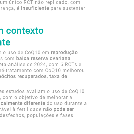
 um único RCT não replicado, com
rança, é
insuficiente
para sustentar
m contexto
nte
bre o uso de CoQ10 em
reprodução
es com
baixa reserva ovariana
ta-análise de 2024, com 6 RCTs e
 pré-tratamento com CoQ10 melhorou
ócitos recuperados, taxa de
es estudos avaliam o uso de CoQ10
s, com o objetivo de melhorar a
icalmente diferente
do uso durante a
ável à fertilidade
não pode ser
desfechos, populações e fases