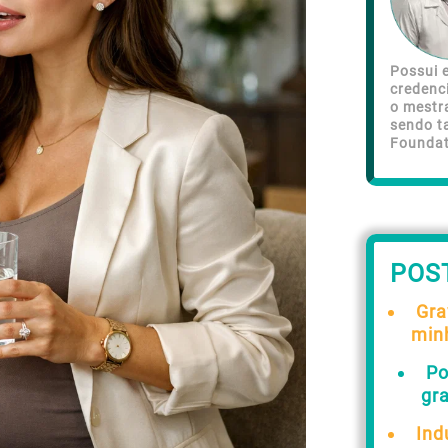
Possui e
credenc
o mestr
sendo t
Foundat
POS
Gra
min
Po
gr
Ind