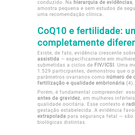
conduzido. Na
hierarquia de evidências
,
amostra pequena e sem estudos de segu
uma recomendação clínica.
CoQ10 e fertilidade: u
completamente difere
Existe, de fato, evidência crescente so
assistida
— especificamente em mulher
submetidas a ciclos de
FIV/ICSI
. Uma me
1.529 participantes, demonstrou que o
parâmetros ovarianos como
número de o
fertilização e qualidade embrionária
(4).
Porém, é fundamental compreender: ess
antes da gravidez
, em mulheres infértei
qualidade oocitária. Esse contexto é
rad
gestação estabelecida. A evidência favor
extrapolada
para segurança fetal — são 
biológicas distintas.