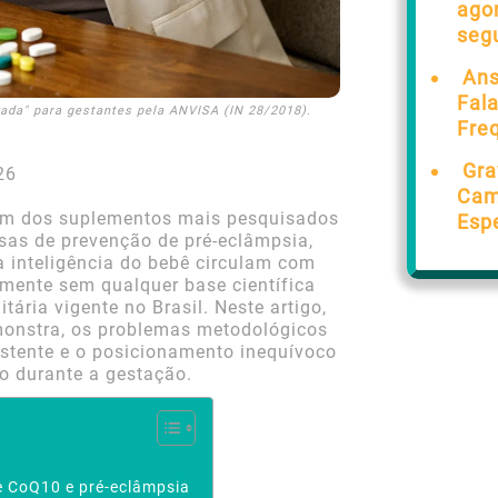
ago
seg
Ans
Fal
ada" para gestantes pela ANVISA (IN 28/2018).
Fre
Gra
26
Cam
um dos suplementos mais pesquisados
Esp
sas de prevenção de pré-eclâmpsia,
a inteligência do bebê circulam com
emente sem qualquer base científica
tária vigente no Brasil. Neste artigo,
monstra, os problemas metodológicos
istente e o posicionamento inequívoco
o durante a gestação.
e CoQ10 e pré-eclâmpsia