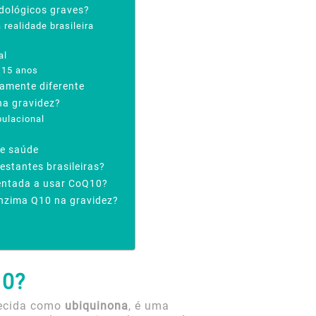
dológicos graves?
 realidade brasileira
al
 15 anos
tamente diferente
na gravidez?
pulacional
de saúde
estantes brasileiras?
rientada a usar CoQ10?
enzima Q10 na gravidez?
10?
ecida como
ubiquinona
, é uma