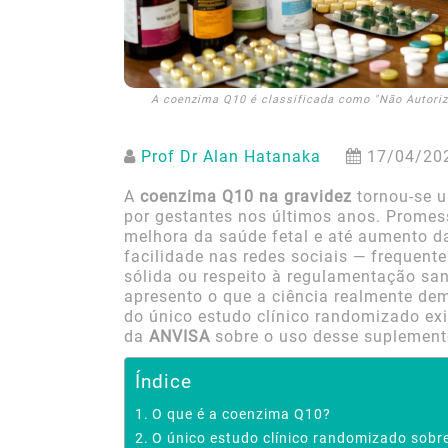
A coenzima Q10 é classificada como "Não Autoriz
Prof Dr Alan Hatanaka
17/04/20
A
coenzima Q10 na gravidez
tornou-se 
por gestantes nos últimos anos. Promes
melhora da saúde fetal e até aumento d
facilidade nas redes sociais — frequent
sólida ou respeito à regulamentação sani
apresento o que a ciência realmente de
do único estudo clínico randomizado ex
da
ANVISA
sobre o uso desse suplement
Índice
O que é a coenzima Q10?
O único estudo clínico randomizado sobr