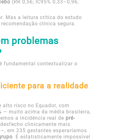
cebo
(RR 0,56; IC95% 0,33–0,96;
r. Mas a leitura crítica do estudo
 recomendação clínica segura.
tem problemas
?
 é fundamental contextualizar o
ciente para a realidade
 alto risco no Equador, com
%
— muito acima da média brasileira,
semos a incidência real de
pré-
desfecho clinicamente mais
 —, em 235 gestantes esperaríamos
grupo
. É estatisticamente impossível