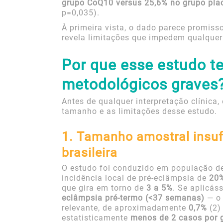
grupo CoQ10 versus 25,6% no grupo pla
p=0,035).
À primeira vista, o dado parece promisso
revela limitações que impedem qualquer
Por que esse estudo 
metodológicos graves
Antes de qualquer interpretação clínica,
tamanho e as limitações desse estudo.
1. Tamanho amostral insufi
brasileira
O estudo foi conduzido em população de
incidência local de pré-eclâmpsia de
20
que gira em torno de
3 a 5%
. Se aplicás
eclâmpsia pré-termo (<37 semanas)
— o 
relevante, de aproximadamente
0,7%
(2)
estatisticamente
menos de 2 casos por 