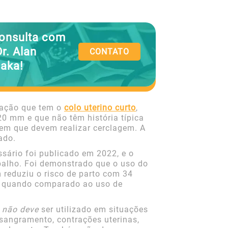
onsulta com
Dr. Alan
CONTATO
aka!
lação que tem o
colo uterino curto
,
20 mm e que não têm história típica
o em que devem realizar cerclagem. A
ado.
sário foi publicado em 2022, e o
balho. Foi demonstrado que o uso do
reduziu o risco de parto com 34
% quando comparado ao uso de
o
não deve
ser utilizado em situações
sangramento, contrações uterinas,