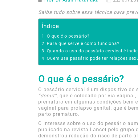
Saiba tudo sobre essa técnica para pre
Índice
O que é o pessário?
Para que serve e como funciona?
Quando o uso do pessário cervical é indi
Quem usa pessário pode ter relações sex
O que é o pessário?
O pessário cervical é um dispositivo de 
“donut”
, que é colocado por via vaginal,
prematuro em algumas condições bem esp
vaginal para prolapso genital, que é be
parto prematuro.
O interesse sobre o uso do pessário au
publicado na revista Lancet pelo grupo 
demonstrou redução do risco de parto 