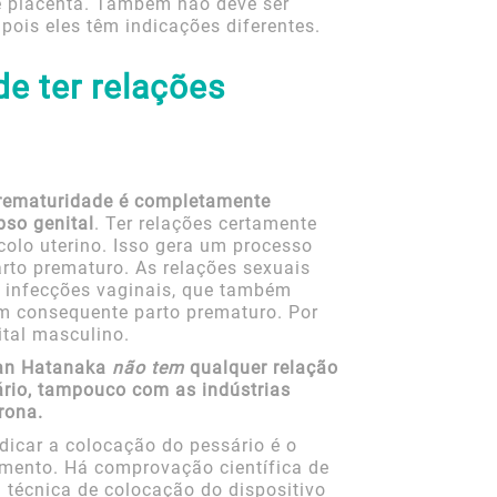
e placenta. Também não deve ser
pois eles têm indicações diferentes.
e ter relações
prematuridade é completamente
pso genital
. Ter relações certamente
olo uterino. Isso gera um processo
rto prematuro. As relações sexuais
 infecções vaginais, que também
m consequente parto prematuro. Por
ital masculino.
Alan Hatanaka
não tem
qualquer relação
rio, tampouco com as indústrias
rona.
ndicar a colocação do pessário é o
amento. Há comprovação científica de
 técnica de colocação do dispositivo