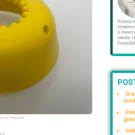
Possui e
credenc
o mestr
sendo t
Foundat
POS
Gra
min
Pos
quivo Pessoal
gra
Ind
23