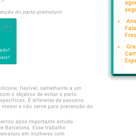
ago
seg
venção do parto prematuro
Ans
Fal
Fre
Gra
cado?
Cam
uais?
Esp
silicone, flexível, semelhante a um
 com o objetivo de evitar o parto
ecíficas. É diferente do pessário
m menor e não serve para prevenção do
mentou após importante estudo
de Barcelona. Esse trabalho
prematuro em mulheres com