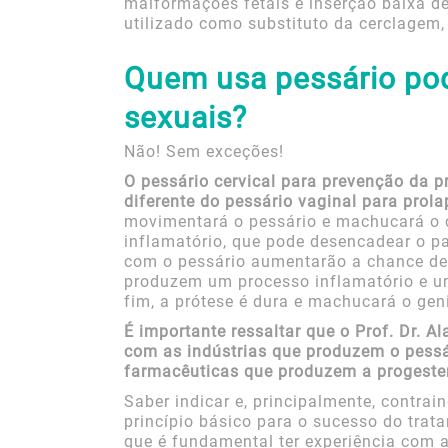
malformações fetais e inserção baixa d
utilizado como substituto da cerclagem, 
Quem usa pessário pod
sexuais?
Não! Sem exceções!
O pessário cervical para prevenção da 
diferente do pessário vaginal para prola
movimentará o pessário e machucará o c
inflamatório, que pode desencadear o pa
com o pessário aumentarão a chance de
produzem um processo inflamatório e u
fim, a prótese é dura e machucará o gen
É importante ressaltar que o Prof. Dr. 
com as indústrias que produzem o pessá
farmacêuticas que produzem a progeste
Saber indicar e, principalmente, contrai
princípio básico para o sucesso do trat
que é fundamental ter experiência com a