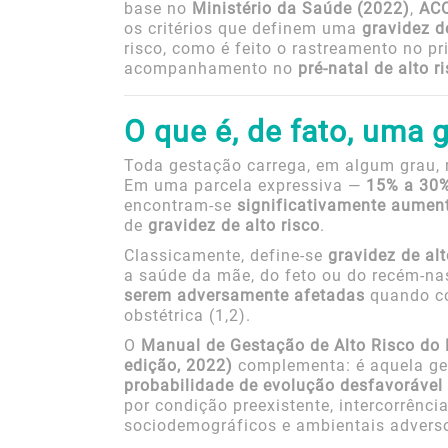
base no
Ministério da Saúde (2022)
,
AC
os critérios que definem uma
gravidez de
risco, como é feito o rastreamento no pr
acompanhamento no
pré-natal de alto r
O que é, de fato, uma g
Toda gestação carrega, em algum grau, r
Em uma parcela expressiva —
15% a 30%
encontram-se
significativamente aumen
de
gravidez de alto risco
.
Classicamente, define-se
gravidez de alt
a saúde da mãe, do feto ou do recém-n
serem adversamente afetadas
quando c
obstétrica (1,2).
O
Manual de Gestação de Alto Risco do M
edição, 2022)
complementa: é aquela g
probabilidade de evolução desfavorável
por condição preexistente, intercorrência
sociodemográficos e ambientais adverso