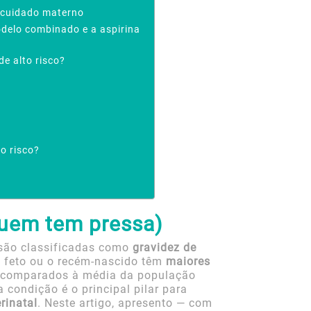
e cuidado materno
odelo combinado e a aspirina
e alto risco?
s
to risco?
quem tem pressa)
são classificadas como
gravidez de
 feto ou o recém-nascido têm
maiores
 comparados à média da população
a condição é o principal pilar para
rinatal
. Neste artigo, apresento — com