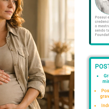
Possui e
credenc
o mestr
sendo t
Foundat
POS
Gr
mi
Pos
gra
Ind