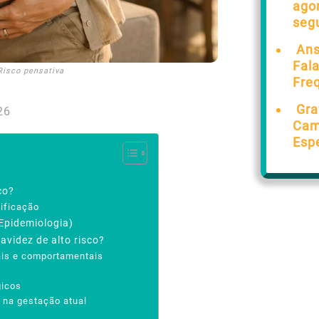
ago
seg
Ans
Fal
Risco pensativa
Fre
Gra
26
Cam
Esp
co?
sificação
Epidemiologia)
avidez de alto risco?
ais e comportamentais
gicos
s na gestação atual