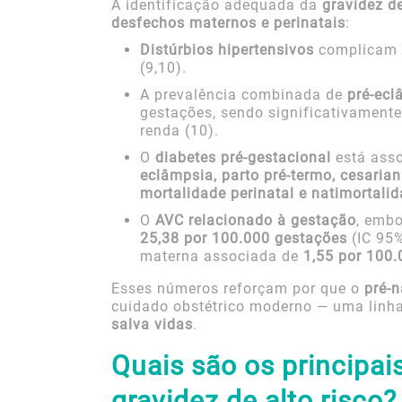
A identificação adequada da
gravidez de
desfechos maternos e perinatais
:
Distúrbios hipertensivos
complicam
(9,10).
A prevalência combinada de
pré-ecl
gestações, sendo significativament
renda (10).
O
diabetes pré-gestacional
está asso
eclâmpsia, parto pré-termo, cesaria
mortalidade perinatal e natimortali
O
AVC relacionado à gestação
, embo
25,38 por 100.000 gestações
(IC 95%
materna associada de
1,55 por 100
Esses números reforçam por que o
pré-n
cuidado obstétrico moderno — uma linha
salva vidas
.
Quais são os principai
gravidez de alto risco?