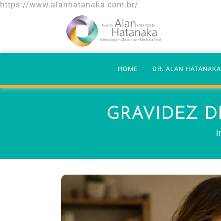
https://www.alanhatanaka.com.br/
HOME
DR. ALAN HATANAK
GRAVIDEZ D
I