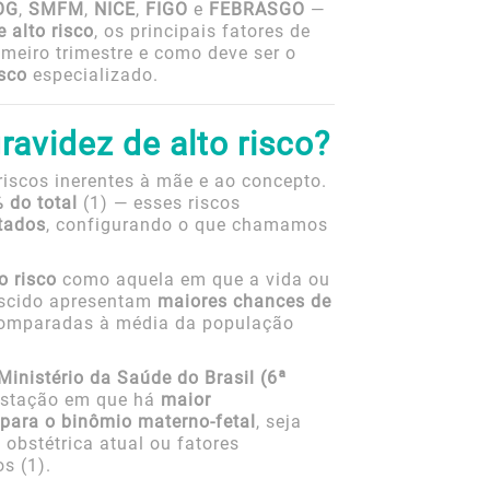
OG
,
SMFM
,
NICE
,
FIGO
e
FEBRASGO
—
 alto risco
, os principais fatores de
imeiro trimestre e como deve ser o
isco
especializado.
ravidez de alto risco?
iscos inerentes à mãe e ao concepto.
 do total
(1) — esses riscos
tados
, configurando o que chamamos
o risco
como aquela em que a vida ou
ascido apresentam
maiores chances de
omparadas à média da população
inistério da Saúde do Brasil (6ª
estação em que há
maior
 para o binômio materno-fetal
, seja
 obstétrica atual ou fatores
s (1).