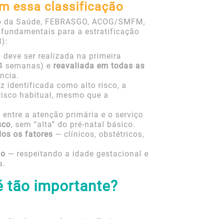
am essa classificação
ério da Saúde, FEBRASGO, ACOG/SMFM,
 fundamentais para a estratificação
8):
 deve ser realizada na primeira
14 semanas) e
reavaliada em todas as
ncia.
 identificada como alto risco, a
risco habitual, mesmo que a
entre a atenção primária e o serviço
sco
, sem “alta” do pré-natal básico.
dos os fatores
— clínicos, obstétricos,
no
— respeitando a idade gestacional e
a.
é tão importante?