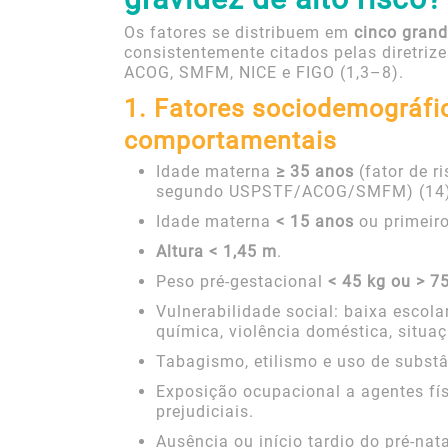
Os fatores se distribuem em
cinco gran
consistentemente citados pelas diretriz
ACOG, SMFM, NICE e FIGO (1,3–8).
1. Fatores sociodemográfi
comportamentais
Idade materna
≥ 35 anos
(fator de r
segundo USPSTF/ACOG/SMFM) (14)
Idade materna
< 15 anos
ou primeiro
Altura < 1,45 m
.
Peso pré-gestacional
< 45 kg ou > 7
Vulnerabilidade social: baixa escol
química, violência doméstica, situaç
Tabagismo, etilismo e uso de substâ
Exposição ocupacional a agentes fís
prejudiciais.
Ausência ou início tardio do pré-na