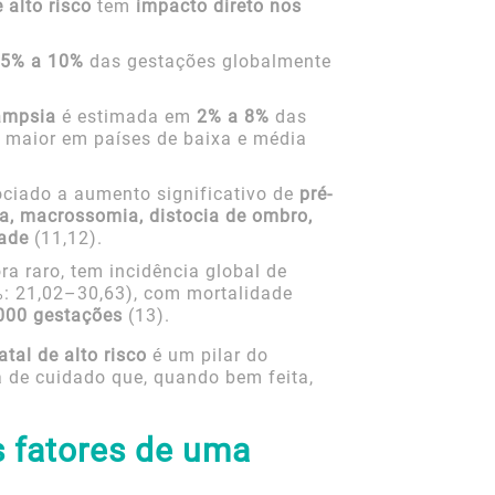
 alto risco
tem
impacto direto nos
5% a 10%
das gestações globalmente
âmpsia
é estimada em
2% a 8%
das
e maior em países de baixa e média
ciado a aumento significativo de
pré-
na, macrossomia, distocia de ombro,
dade
(11,12).
ra raro, tem incidência global de
: 21,02–30,63), com mortalidade
.000 gestações
(13).
atal de alto risco
é um pilar do
 de cuidado que, quando bem feita,
s fatores de uma