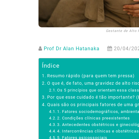
Gestante de Alto 
Prof Dr Alan Hatanaka
20/04/20
Índice
Resumo rápido (para quem tem pressa)
O que é, de fato, uma gravidez de alto ris
Os 5 princípios que orientam essa clas
Por que esse cuidado é tão importante? (
Quais são os principais fatores de uma gr
1. Fatores sociodemográficos, ambient
2. Condições clínicas preexistentes
3. Antecedentes obstétricos e ginecoló
4. Intercorrências clínicas e obstétrica
5. Fatores psicossociais