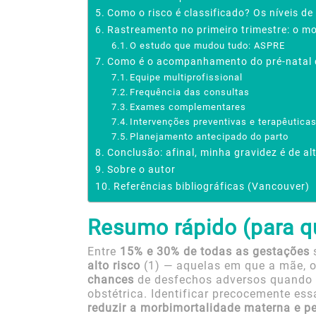
Como o risco é classificado? Os níveis d
Rastreamento no primeiro trimestre: o m
O estudo que mudou tudo: ASPRE
Como é o acompanhamento do pré-natal d
Equipe multiprofissional
Frequência das consultas
Exames complementares
Intervenções preventivas e terapêutica
Planejamento antecipado do parto
Conclusão: afinal, minha gravidez é de al
Sobre o autor
Referências bibliográficas (Vancouver)
Resumo rápido (para 
Entre
15% e 30% de todas as gestações
alto risco
(1) — aquelas em que a mãe, o
chances
de desfechos adversos quando
obstétrica. Identificar precocemente ess
reduzir a morbimortalidade materna e pe