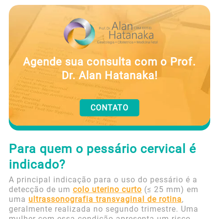
Agende sua consulta com o Prof.
Dr. Alan Hatanaka!
CONTATO
Para quem o pessário cervical é
indicado?
A principal indicação para o uso do pessário é a
detecção de um
colo uterino curto
(≤ 25 mm) em
uma
ultrassonografia transvaginal de rotina
,
geralmente realizada no segundo trimestre. Uma
mulher com essa condição apresenta um risco