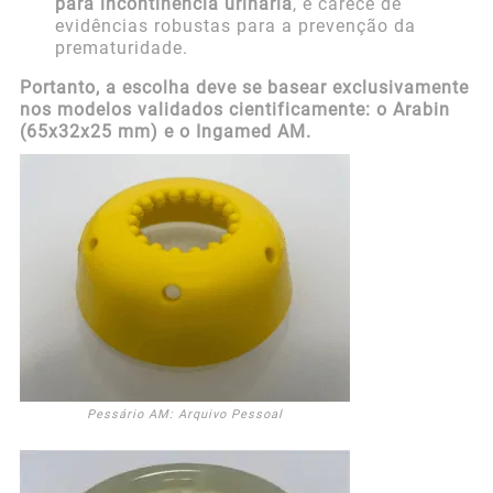
para incontinência urinária
, e carece de
evidências robustas para a prevenção da
prematuridade.
Portanto, a escolha deve se basear exclusivamente
nos modelos validados cientificamente: o Arabin
(65x32x25 mm) e o Ingamed AM.
Pessário AM: Arquivo Pessoal