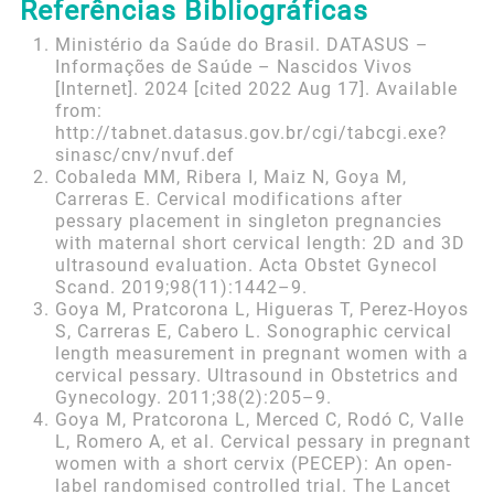
Referências Bibliográficas
Ministério da Saúde do Brasil. DATASUS –
Informações de Saúde – Nascidos Vivos
[Internet]. 2024 [cited 2022 Aug 17]. Available
from:
http://tabnet.datasus.gov.br/cgi/tabcgi.exe?
sinasc/cnv/nvuf.def
Cobaleda MM, Ribera I, Maiz N, Goya M,
Carreras E. Cervical modifications after
pessary placement in singleton pregnancies
with maternal short cervical length: 2D and 3D
ultrasound evaluation. Acta Obstet Gynecol
Scand. 2019;98(11):1442–9.
Goya M, Pratcorona L, Higueras T, Perez-Hoyos
S, Carreras E, Cabero L. Sonographic cervical
length measurement in pregnant women with a
cervical pessary. Ultrasound in Obstetrics and
Gynecology. 2011;38(2):205–9.
Goya M, Pratcorona L, Merced C, Rodó C, Valle
L, Romero A, et al. Cervical pessary in pregnant
women with a short cervix (PECEP): An open-
label randomised controlled trial. The Lancet