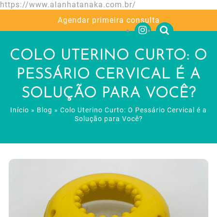
https://www.alanhatanaka.com.br/
Agendar primeira consulta
COLO UTERINO CURTO: O
PESSÁRIO CERVICAL É A
SOLUÇÃO PARA VOCÊ?
Início
»
Blog
»
Colo Uterino Curto: O Pessário Cervical é a
Solução para Você?