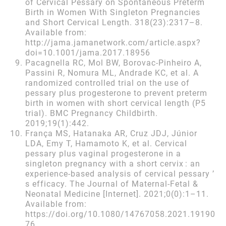
of Cervical Pessary on Spontaneous Preterm
Birth in Women With Singleton Pregnancies
and Short Cervical Length. 318(23):2317–8.
Available from:
http://jama.jamanetwork.com/article.aspx?
doi=10.1001/jama.2017.18956
Pacagnella RC, Mol BW, Borovac-Pinheiro A,
Passini R, Nomura ML, Andrade KC, et al. A
randomized controlled trial on the use of
pessary plus progesterone to prevent preterm
birth in women with short cervical length (P5
trial). BMC Pregnancy Childbirth.
2019;19(1):442.
França MS, Hatanaka AR, Cruz JDJ, Júnior
LDA, Emy T, Hamamoto K, et al. Cervical
pessary plus vaginal progesterone in a
singleton pregnancy with a short cervix : an
experience-based analysis of cervical pessary ’
s efficacy. The Journal of Maternal-Fetal &
Neonatal Medicine [Internet]. 2021;0(0):1–11.
Available from:
https://doi.org/10.1080/14767058.2021.19190
76