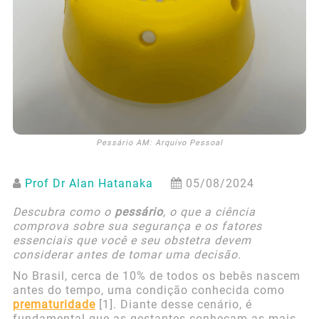
Pessário AM: Arquivo Pessoal
Prof Dr Alan Hatanaka
05/08/2024
Descubra como o
pessário
, o que a ciência
comprova sobre sua segurança e os fatores
essenciais que você e seu obstetra devem
considerar antes de tomar uma decisão.
No Brasil, cerca de 10% de todos os bebês nascem
antes do tempo, uma condição conhecida como
prematuridade
[1]. Diante desse cenário, é
fundamental que as gestantes conheçam as mais