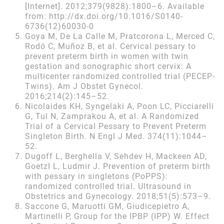
[Internet]. 2012;379(9828):1800–6. Available
from: http://dx.doi.org/10.1016/S0140-
6736(12)60030-0
Goya M, De La Calle M, Pratcorona L, Merced C,
Rodó C, Muñoz B, et al. Cervical pessary to
prevent preterm birth in women with twin
gestation and sonographic short cervix: A
multicenter randomized controlled trial (PECEP-
Twins). Am J Obstet Gynecol.
2016;214(2):145–52.
Nicolaides KH, Syngelaki A, Poon LC, Picciarelli
G, Tul N, Zamprakou A, et al. A Randomized
Trial of a Cervical Pessary to Prevent Preterm
Singleton Birth. N Engl J Med. 374(11):1044–
52.
Dugoff L, Berghella V, Sehdev H, Mackeen AD,
Goetzl L, Ludmir J. Prevention of preterm birth
with pessary in singletons (PoPPS):
randomized controlled trial. Ultrasound in
Obstetrics and Gynecology. 2018;51(5):573–9.
Saccone G, Maruotti GM, Giudicepietro A,
Martinelli P, Group for the IPBP (IPP) W. Effect