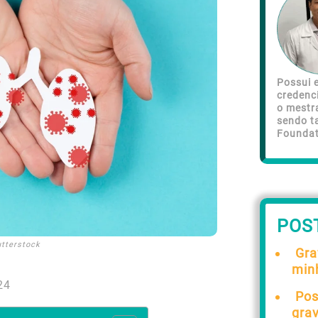
Possui e
credenc
o mestr
sendo t
Foundat
POS
tterstock
Gra
min
24
Pos
gra