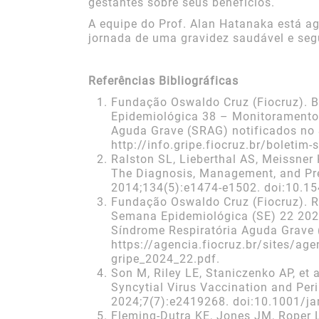
gestantes sobre seus benefícios.
A equipe do Prof. Alan Hatanaka está ag
jornada de uma gravidez saudável e seg
Referências Bibliográficas
Fundação Oswaldo Cruz (Fiocruz). B
Epidemiológica 38 – Monitoramento
Aguda Grave (SRAG) notificados no 
http://info.gripe.fiocruz.br/boletim
Ralston SL, Lieberthal AS, Meissner H
The Diagnosis, Management, and Pre
2014;134(5):e1474-e1502. doi:10.1
Fundação Oswaldo Cruz (Fiocruz). R
Semana Epidemiológica (SE) 22 202
Síndrome Respiratória Aguda Grave 
https://agencia.fiocruz.br/sites/age
gripe_2024_22.pdf.
Son M, Riley LE, Staniczenko AP, et 
Syncytial Virus Vaccination and Pe
2024;7(7):e2419268. doi:10.1001/
Fleming-Dutra KE, Jones JM, Roper LE