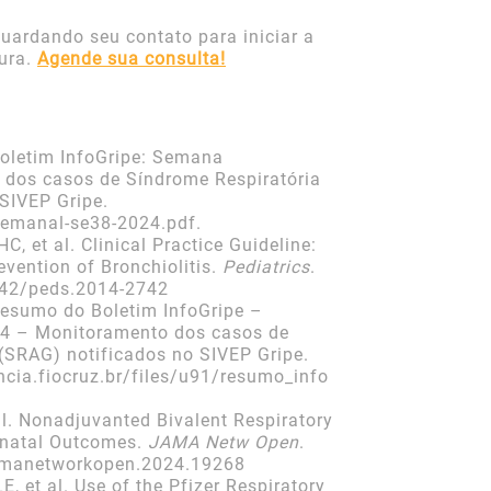
uardando seu contato para iniciar a
ura.
Agende sua consulta!
oletim InfoGripe: Semana
 dos casos de Síndrome Respiratória
SIVEP Gripe.
-semanal-se38-2024.pdf.
C, et al. Clinical Practice Guideline:
vention of Bronchiolitis.
Pediatrics
.
542/peds.2014-2742
esumo do Boletim InfoGripe –
4 – Monitoramento dos casos de
(SRAG) notificados no SIVEP Gripe.
ncia.fiocruz.br/files/u91/resumo_info
al. Nonadjuvanted Bivalent Respiratory
rinatal Outcomes.
JAMA Netw Open
.
jamanetworkopen.2024.19268
, et al. Use of the Pfizer Respiratory