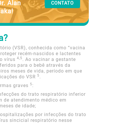
Dr. Alan
CONTATO
aka!
a?
ratório (VSR), conhecida como “vacina
proteger recém-nascidos e lactentes
4,5
o vírus
. Ao vacinar a gestante
feridos para o bebê através da
eiros meses de vida, período em que
5
licações do VSR
.
5
formas graves
:
fecções do trato respiratório inferior
m de atendimento médico em
meses de idade;
spitalizações por infecções do trato
írus sincicial respiratório nesse