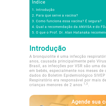
Índice
Introdução
Para que serve a vacina?
Como funciona essa vacina? É segura?
Qual a recomendação da ANVISA e do FDA
O que o Prof. Dr. Alan Hatanaka recome
Introdução
A bronquiolite é uma infecção respirat
anos, causada principalmente pelo Vírus
Brasil, as infecções por VSR são uma da
em bebês, especialmente nos meses de 
dados do Boletim Epidemiológico SIVEP G
Respiratório era responsável por mais d
1,3
crianças menores de 2 anos
.
Agende sua c