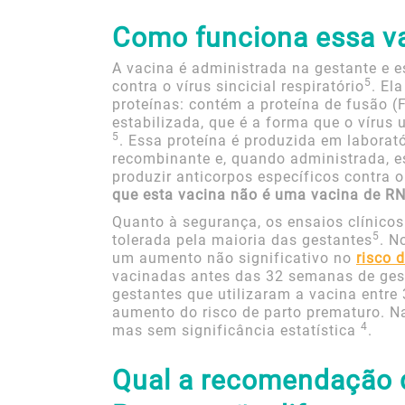
Como funciona essa va
A vacina é administrada na gestante e 
5
contra o vírus sincicial respiratório
. El
proteínas: contém a proteína de fusão 
estabilizada, que é a forma que o vírus
5
. Essa proteína é produzida em laborat
recombinante e, quando administrada, e
produzir anticorpos específicos contra 
que esta vacina não é uma vacina de R
Quanto à segurança, os ensaios clínico
5
tolerada pela maioria das gestantes
. N
um aumento não significativo no
risco 
vacinadas antes das 32 semanas de ge
gestantes que utilizaram a vacina entr
aumento do risco de parto prematuro. N
4
mas sem significância estatística
.
Qual a recomendação 