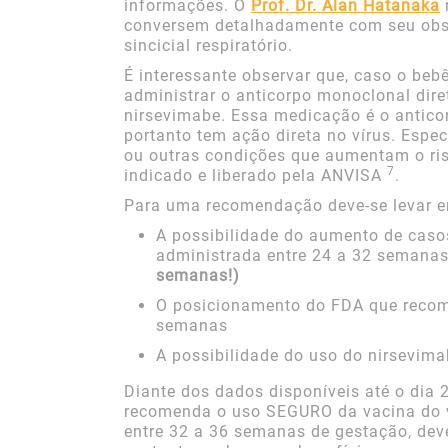
informações. O
Prof. Dr. Alan Hatanaka
conversem detalhadamente com seu obste
sincicial respiratório.
É interessante observar que, caso o beb
administrar o anticorpo monoclonal dir
nirsevimabe. Essa medicação é o antico
portanto tem ação direta no vírus. Esp
ou outras condições que aumentam o ris
7
indicado e liberado pela ANVISA
.
Para uma recomendação deve-se levar e
A possibilidade do aumento de casos
administrada entre 24 a 32 semana
semanas!)
O posicionamento do FDA que recom
semanas
A possibilidade do uso do nirsevimab
Diante dos dados disponíveis até o dia
recomenda o uso SEGURO da vacina do ví
entre 32 a 36 semanas de gestação, dev