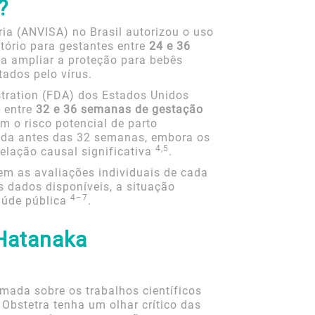
?
ria (ANVISA) no Brasil autorizou o uso
atório para gestantes entre
24 e 36
sa ampliar a proteção para bebês
tados pelo vírus.
stration (FDA) dos Estados Unidos
 entre
32 e 36 semanas de gestação
m o risco potencial de parto
ada antes das 32 semanas, embora os
4,5
lação causal significativa
.
em as avaliações individuais de cada
s dados disponíveis, a situação
4–7
saúde pública
.
 Hatanaka
rmada sobre os trabalhos científicos
 Obstetra tenha um olhar crítico das