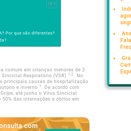
Ind
ago
seg
Ans
? Por que são diferentes?
Fal
nda?
Fre
Gra
Cam
ória comum em crianças menores de 2
Esp
1,2
 Sincicial Respiratório (VSR)
. No
s principais causas de hospitalização
1
outono e inverno
. De acordo com
ripe, até junho o Vírus Sincicial
e 50% das internações e óbitos em
onsulta com