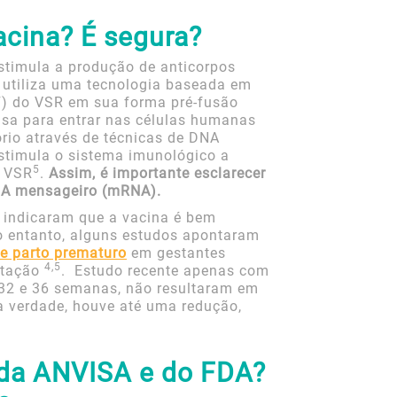
cina? É segura?
estimula a produção de anticorpos
a utiliza uma tecnologia baseada em
(F) do VSR em sua forma pré-fusão
 usa para entrar nas células humanas
ório através de técnicas de DNA
stimula o sistema imunológico a
5
o VSR
.
Assim, é importante esclarecer
NA mensageiro (mRNA).
s indicaram que a vacina é bem
o entanto, alguns estudos apontaram
de parto prematuro
em gestantes
4,5
stação
. Estudo recente apenas com
e 32 e 36 semanas, não resultaram em
a verdade, houve até uma redução,
da ANVISA e do FDA?