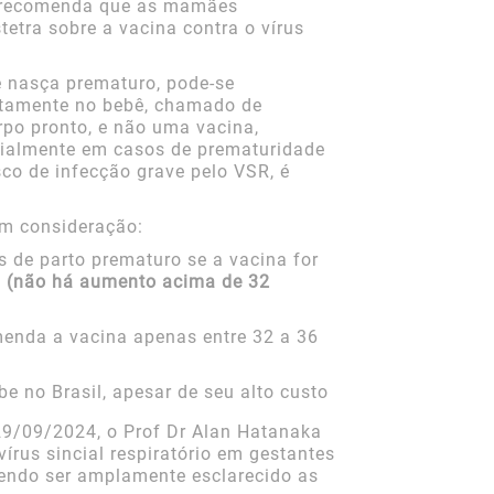
recomenda que as mamães
tra sobre a vacina contra o vírus
ê nasça prematuro, pode-se
etamente no bebê, chamado de
rpo pronto, e não uma vacina,
ecialmente em casos de prematuridade
co de infecção grave pelo VSR, é
m consideração:
 de parto prematuro se a vacina for
s
(não há aumento acima de 32
enda a vacina apenas entre 32 a 36
e no Brasil, apesar de seu alto custo
 29/09/2024, o Prof Dr Alan Hatanaka
rus sincial respiratório em gestantes
endo ser amplamente esclarecido as