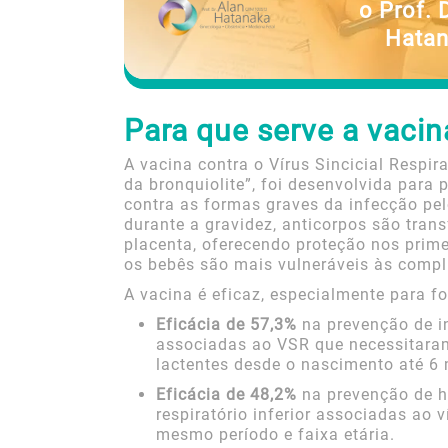
o Prof. 
Hatan
Para que serve a vacin
A vacina contra o Vírus Sincicial Respi
da bronquiolite”, foi desenvolvida para 
contra as formas graves da infecção pel
durante a gravidez, anticorpos são trans
placenta, oferecendo proteção nos prim
os bebês são mais vulneráveis às comp
A vacina é eficaz, especialmente para 
Eficácia de 57,3%
na prevenção de in
associadas ao VSR que necessitara
lactentes desde o nascimento até 6 
Eficácia de 48,2%
na prevenção de ho
respiratório inferior associadas ao v
mesmo período e faixa etária.