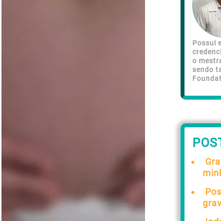
Possui e
credenc
o mestr
sendo t
Foundat
POS
Gra
min
Pos
gra