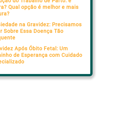
ução do Trabalho de Parto: e
ra? Qual opção é melhor e mais
ura?
iedade na Gravidez: Precisamos
ar Sobre Essa Doença Tão
quente
videz Após Óbito Fetal: Um
inho de Esperança com Cuidado
ecializado