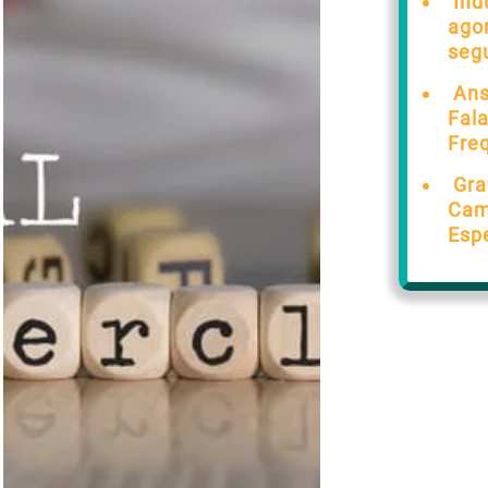
Ind
ago
seg
Ans
Fal
Fre
Gra
Cam
Esp